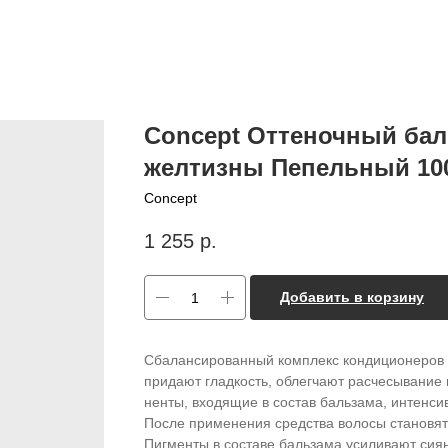
Concept Оттеночный бал
желтизны Пепельный 10
Concept
1 255
р.
Добавить в корзину
Сба­лансированный комплекс кондицио­неров 
придают гладкость, обле­гчают расчесывание 
ненты, входящие в состав бальза­ма, интенси
После при­менения средства волосы становя
Пигменты в составе бальза­ма усиливают сия