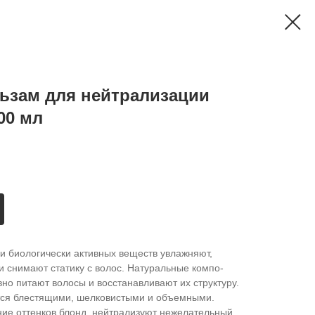
ьзам для нейтрализации
00 мл
и биологически активных веще­ств увлажняют,
и снимают ста­тику с волос. Натуральные компо­
вно питают волосы и восста­навливают их структуру.
­тся блестящими, шелковистыми и объе­мными.
ние оттенков бло­нд, нейтрализуют нежелательный