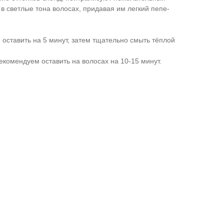
 све­тлые тона волосах, придавая им легкий пепе­
 оставить на 5 минут, затем тща­тельно смыть тёплой
еко­мендуем оставить на волосах на 10-15 минут.