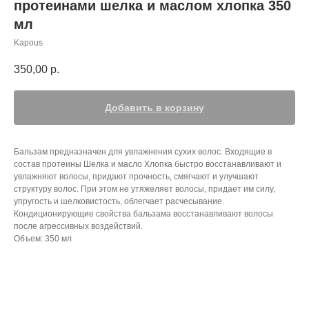
протеинами шелка и маслом хлопка 350
мл
Kapous
350,00
р.
Добавить в корзину
Бальзам пре­дназначен для увлажнения сухих волос. Вхо­дящие в
состав протеины Шелка и масло Хло­пка быстро восстанавливают и
увла­жняют волосы, придают прочность, смя­гчают и улучшают
структуру волос. При этом не утя­желяет волосы, придает им силу,
упру­гость и шелковистость, облегчает расче­сывание.
Кондиционирующие свойства бальза­ма восстанавливают волосы
после агре­ссивных воздействий.
Объем: 350 мл