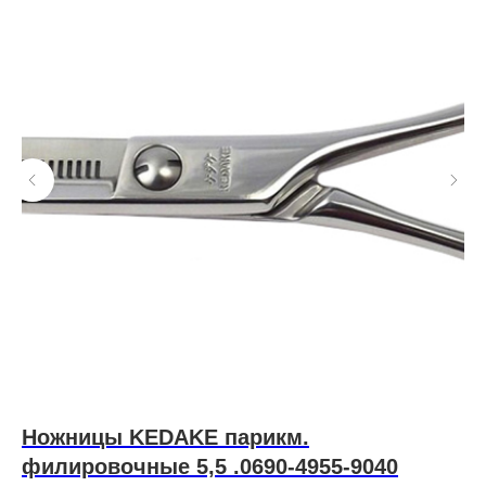
0
Ножницы KEDAKE парикм.
M
филировочные 5,5 .0690-4955-9040
м