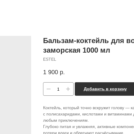
Бальзам-коктейль для в
заморская 1000 мл
ESTEL
1 900
р.
Добавить в корзину
Коктейль, который точно вскружит голову — к
с полисахаридами, кислотами и витаминами 
любым приключениям.
Глубоко питая и увлажняя, активные компоне
потери влаги и облегчают расчёсывание.