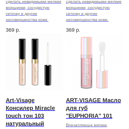
сделать невидимыми мелкие
сделать невидимыми мелкие
морщинки, сосудистую
морщинки, сосудистую
сеточку и другие
сеточку и другие
несовершенства кожи.
несовершенства кожи.
369
р.
369
р.
Art-Visage
ART-VISAGE Масло
Консилер Miracle
для губ
touch тон 103
"EUPHORIA" 101
натуральный
Впечатляюще мягкие,