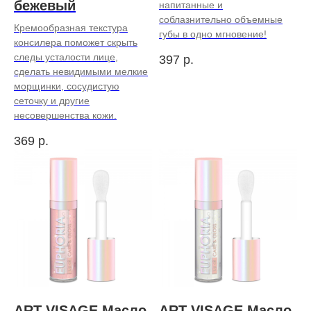
бежевый
напитанные и
соблазнительно объемные
Кремообразная текстура
губы в одно мгновение!
консилера поможет скрыть
следы усталости лице,
397
р.
сделать невидимыми мелкие
морщинки, сосудистую
сеточку и другие
несовершенства кожи.
369
р.
ART-VISAGE Масло
ART-VISAGE Масло