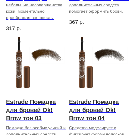
небольшие несовершенства
дополнительных средств
кожи, моментально
помогает оформить брови.
преображая внешность.
367
р.
317
р.
Estrade Помадка
Estrade Помадка
для бровей Ok!
для бровей Ok!
Brow тон 03
Brow тон 04
Помадка без особых усилий и
Средство моделирует и
дополнительных средств
фиксирует форму волосков,