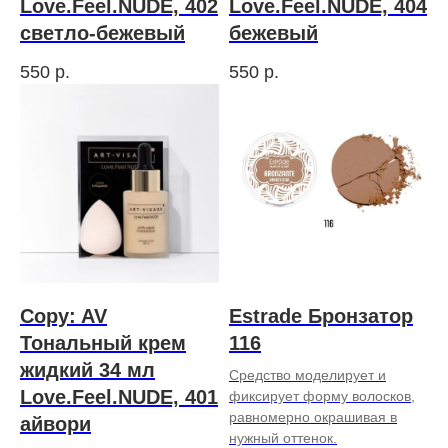
Love.Feel.NUDE, 402
Love.Feel.NUDE, 404
светло-бежевый
бежевый
550
р.
550
р.
Copy: AV
Estrade Бронзатор
Тональный крем
116
жидкий 34 мл
Средство моделирует и
Love.Feel.NUDE, 401
фиксирует форму волосков,
равномерно окрашивая в
айвори
нужный оттенок.