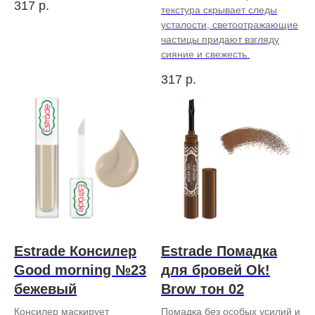
317
р.
текстура скрывает следы
усталости, светоотражающие
частицы придают взгляду
сияние и свежесть.
317
р.
Estrade Консилер
Estrade Помадка
Good morning №23
для бровей Ok!
бежевый
Brow тон 02
Консилер маскирует
Помадка без особых усилий и