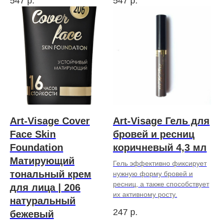
547
р.
547
р.
Art-Visage Cover
Art-Visage Гель для
Face Skin
бровей и ресниц
Foundation
коричневый 4,3 мл
Матирующий
Гель эффективно фиксирует
тональный крем
нужную форму бровей и
ресниц, а также способствует
для лица | 206
их активному росту.
натуральный
247
р.
бежевый