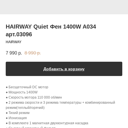
HAIRWAY Quiet Фен 1400W A034
арт.03096
HAIRWAY
7 990
р.
8 990
р.
Добавить в корзину
● Бесщеточный DC мотор
● Мощность 1400W
● Скорость мотора 110 000 об/мин
● 2 режима скорости и 3 режима температуры + комбинированный
режим(теплый/горячий)
● Тихий режим
● Ионизация
● В комплекте 1 магнитная двухконтурная насадка