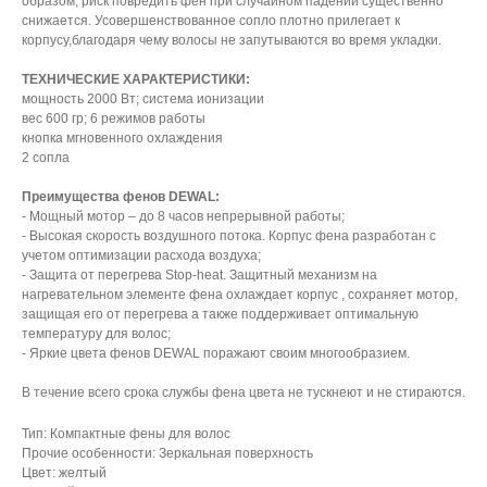
образом, риск повредить фен при случайном падении существенно
снижается. Усовершенствованное сопло плотно прилегает к
корпусу,благодаря чему волосы не запутываются во время укладки.
ТЕХНИЧЕСКИЕ ХАРАКТЕРИСТИКИ:
мощность 2000 Вт; система ионизации
вес 600 гр; 6 режимов работы
кнопка мгновенного охлаждения
2 сопла
Преимущества фенов DEWAL:
- Мощный мотор – до 8 часов непрерывной работы;
- Высокая скорость воздушного потока. Корпус фена разработан с
учетом оптимизации расхода воздуха;
- Защита от перегрева Stop-heat. Защитный механизм на
нагревательном элементе фена охлаждает корпус , сохраняет мотор,
защищая его от перегрева а также поддерживает оптимальную
температуру для волос;
- Яркие цвета фенов DEWAL поражают своим многообразием.
В течение всего срока службы фена цвета не тускнеют и не стираются.
Тип: Компактные фены для волос
Прочие особенности: Зеркальная поверхность
Цвет: желтый