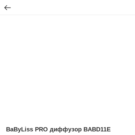
BaByLiss PRO диффузор BABD11E