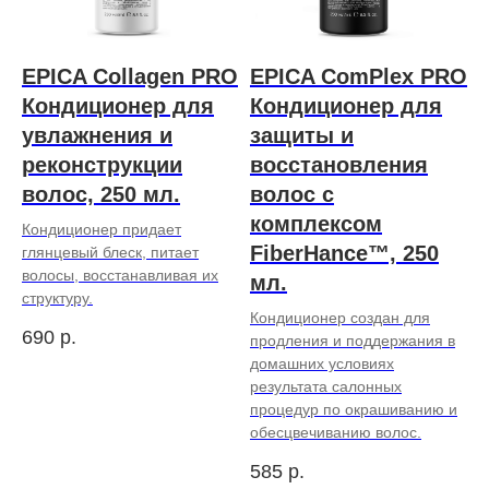
EPICA Collagen PRO
EPICA ComPlex PRO
Кондиционер для
Кондиционер для
увлажнения и
защиты и
реконструкции
восстановления
волос, 250 мл.
волос с
комплексом
Кондиционер придает
FiberHance™, 250
глянцевый блеск, питает
волосы, восстанавливая их
мл.
структуру.
Кондиционер создан для
690
р.
продления и поддержания в
домашних условиях
результата салонных
процедур по окрашиванию и
обесцвечиванию волос.
585
р.