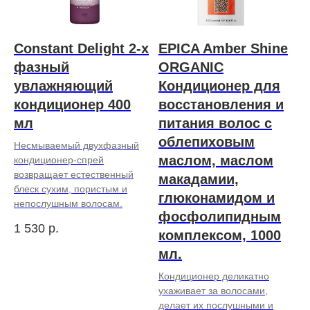
Constant Delight 2-х
EPICA Amber Shine
фазный
ORGANIC
увлажняющий
Кондиционер для
кондиционер 400
восстановления и
мл
питания волос с
облепиховым
Несмываемый двухфазный
маслом, маслом
кондиционер-спрей
возвращает естественный
макадамии,
блеск сухим, пористым и
глюконамидом и
непослушным волосам.
фосфолипидным
1 530
р.
комплексом, 1000
мл.
Кондиционер деликатно
ухаживает за волосами,
делает их послушными и