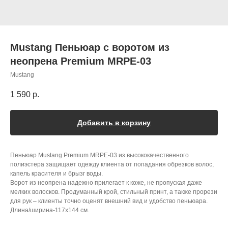
Mustang Пеньюар с воротом из
неопрена Premium MRPE-03
Mustang
1 590
р.
Добавить в корзину
Пеньюар Mustang Premium MRPE-03 из высококачественного
полиэстера защищает одежду клиента от попадания обрезков волос,
капель красителя и брызг воды.
Ворот из неопрена надежно прилегает к коже, не пропуская даже
мелких волосков. Продуманный крой, стильный принт, а также прорези
для рук – клиенты точно оценят внешний вид и удобство пеньюара.
Длина/ширина-117х144 см.