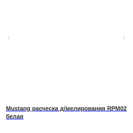
Mustang расческа д/мелирования RPM02
M
белая
АК
3 