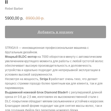
II
Rebel Barber
5900,00
р.
8900,00
р.
Добавить в корзину
STRIGA II — инновационная профессиональная машинка с
брутальным дизайном.
Мощный BLDC-мотор
на 7000 оборотов в минуту с автоматическим
увеличением крутящего момента для работы с любой густотой волос
обеспечивает высокую производительность и долговечность
устройства и идеально подходит для непрерывной эксплуатации в
условиях высокой загруженности.
Несмотря на мощность,
Striga ll
работает очень тихо, что делает
процесс стрижки гораздо более приятным как для клиента, так и для
парикмахера.
Выдвижной ножевой блок
Diamond Blade®
с регулируемой длиной
среза от 0.6 до 2,5 мм, изготовлен из высококачественной стали c
DLC-покрытием обладает мягким скольжением и устойчив к коррозии.
Благодаря своей форме подходит как для снятия массы волос, так и
для создания фейда без перегрева ножевого блока.