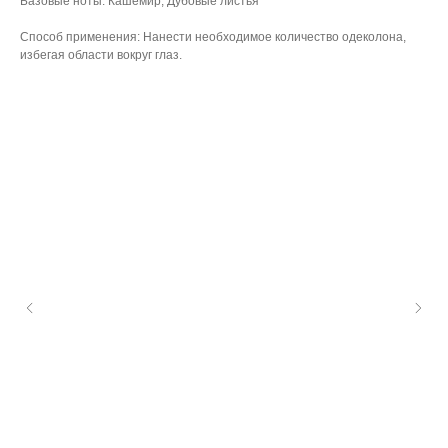
Базовые ноты: Кашемир, Дубовые листья
Способ применения: Нанести необходимое количество одеколона,
избегая области вокруг глаз.