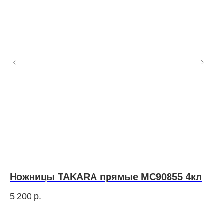
Ножницы TAKARA прямые MC90855 4кл
N
M
5 200
р.
1 