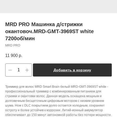
MRD PRO Машинка д/стрижки
окантовоч.MRD-GMT-3969ST white
7200об/мин
MRD PRO
11 900
р.
Добавить в корзину
Триммер для волос MRD Smart Brain белый MRD-GMT-3969ST white -
профессиональный триммер с комбинированным питанием для
стрижки и окантовки волос. Данная модель оснащена мощным и
долговечным бесщеточным цифровым мотором с низким уровнем
шума. Нож с DLC покрытием долго остается холодным, сохраняет
остроту и более устойчив к коррозии. Литий-ионный аккумулятор
обеспечивает до 150 минут автономной работы без потери мощности.