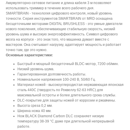
Аккумуляторно-сетевое питание и длина кабеля 3 м позволяют
использовать триммер в течение всего рабочего дня.
SMARTBRAIN - технология цифрового контроля, новый уровень
точности. Серия инструментов SMARTBRAIN от MRD оснащена
бесщеточными моторами DIGITAL BRUSHLESS - это умные двигатели
нового поколения, обеспечивающие стабильную скорость, низкий
уровень шума и высокую энергоэффективность. Символ цифрового
мозга на корпусе - это знак того, что машинка думает вместе с
мастером. Она считывает нагрузку, адаптирует мощность и работает
точно там, где это нужно.
Основные характеристики:
Быстрый и мощный бесщеточный ВLDС-мотор, 7200 об/мин.
Низкий уровень шума.
Гарантированная долговечность работы.
Номинальное напряжения 100-240 В, 50/60 Гц.
Материал ножей - высокоуглеродистая нержавеющая японская
сталь 440С (твердость по Роквеллу 62-63 HRC) для
максимальной остроты и более длительного срока службы.
DLС-покрытие для защиты ножей от коррозии и ржавчины.
Высота среза 0,2 мм.
Ширина ножа 40 мм.
Нож BLACK Diamond Carbon DLC сохраняет низкую
температуру 38-39 °С даже при длительной непрерывной
работе.