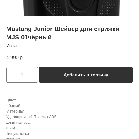
Mustang Junior Шейвер для стрижки
MJS-01чёрный
Mustang
4 990
р.
Добавить в корзину
Цвет:
Чёрный
Материал:
Ударопрочный Пластик ABS
Длина шнура:
0,7 м
Тип упаковки: