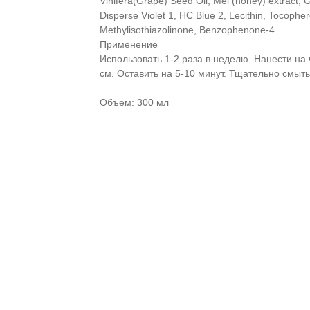
Vinifera(Grape) Seed Oil, Mel (honey) extract,
Disperse Violet 1, HC Blue 2, Lecithin, Tocopher
Methylisothiazolinone, Benzophenone-4
Применение
Использовать 1-2 раза в неделю. Нанести на 
см. Оставить на 5-10 минут. Тщательно смыть
Объем: 300 мл