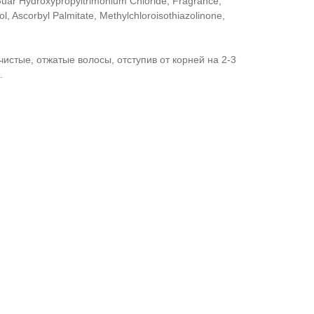
 Guar Hydroxypropyltrimonium Chloride, Fragrance,
ol, Ascorbyl Palmitate, Methylchloroisothiazolinone,
чистые, отжатые волосы, отступив от корней на 2-3
.