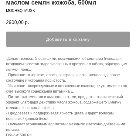
маслом семян жожоба, 500мл
MOCHEQI MUSK
2900,00
р.
Добавить в корзину
-Делает волосы блестящими, послушными, объёмными благодаря
входящим в состав гидролизованным протеинам шёлка, образующим
легкую пленку.
- Проникает в кортекс волоса, возвращая естественное здоровое
состояние и устраняя пористость.
- Увлажняет поврежденные и окрашенные волосы, не утежеляя их за
счет высокого содержания витамина Е.
- Питает витаминами и аминокислотами, придает антистатический
эффект благодаря действию масла жожоба, содержащего Омегу-9,
коллаген и восковые эфиры.
- Продлевает и поддерживает яркость цвета и дарит волосам
непревзойденный блеск.
- Обладает утонченным ароматом с нежными цветочно-древесными
нотами.
Объем: 500 мл