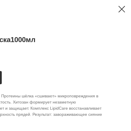
ска1000мл
с. Протеины шёлка «сшивают» микроповреждения в
стость. Хитозан формирует незаметную
ет и защищает. Комплекс LipidCare восстанавливает
рхность прядей. Результат: завораживающее сияние