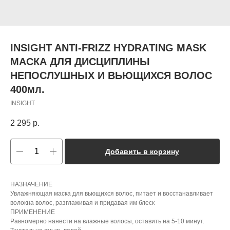
INSIGHT ANTI-FRIZZ HYDRAТING MASK
МАСКА ДЛЯ ДИСЦИПЛИНЫ
НЕПОСЛУШНЫХ И ВЬЮЩИХСЯ ВОЛОС
400мл.
INSIGHT
2 295
р.
Добавить в корзину
НАЗНАЧЕНИЕ
Увлажняющая маска для вьющихся волос, питает и восстанавливает
волокна волос, разглаживая и придавая им блеск
ПРИМЕНЕНИЕ
Равномерно нанести на влажные волосы, оставить на 5-10 минут.