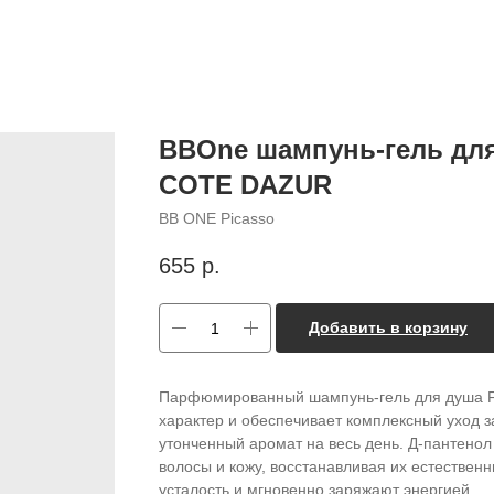
BBOne шампунь-гель дл
COTE DAZUR
BB ONE Picasso
655
р.
Добавить в корзину
Парфюмированный шампунь-гель для душа Fr
характер и обеспечивает комплексный уход з
утонченный аромат на весь день. Д-пантенол
волосы и кожу, восстанавливая их естествен
усталость и мгновенно заряжают энергией.