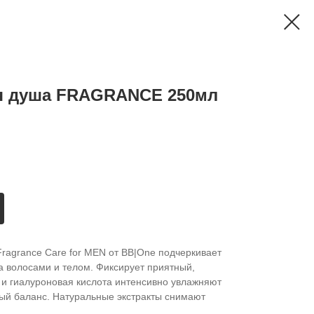
я душа FRAGRANCE 250мл
agrance Care for МЕN от BB|One подчеркивает
а волосами и телом. Фиксирует приятный,
 и гиалуроновая кислота интенсивно увлажняют
ный баланс. Натуральные экстракты снимают