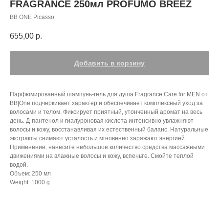
FRAGRANCE 250мл PROFUMO BREEZ
BB ONE Picasso
655,00
р.
Добавить в корзину
Парфюмированный шампунь-гель для душа Fragrance Care for МЕN от
BB|One подчеркивает характер и обеспечивает комплексный уход за
волосами и телом. Фиксирует приятный, утонченный аромат на весь
день. Д-пантенол и гиалуроновая кислота интенсивно увлажняют
волосы и кожу, восстанавливая их естественный баланс. Натуральные
экстракты снимают усталость и мгновенно заряжают энергией.
Применение: нанесите небольшое количество средства массажными
движениями на влажные волосы и кожу, вспеньте. Смойте теплой
водой.
Объем: 250 мл
Weight: 1000 g