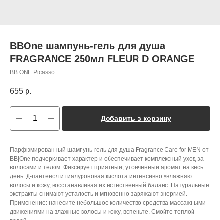
BBOne шампунь-гель для душа
FRAGRANCE 250мл FLEUR D ORANGE
BB ONE Picasso
655
р.
Добавить в корзину
Парфюмированный шампунь-гель для душа Fragrance Care for МЕN от
BB|One подчеркивает характер и обеспечивает комплексный уход за
волосами и телом. Фиксирует приятный, утонченный аромат на весь
день. Д-пантенол и гиалуроновая кислота интенсивно увлажняют
волосы и кожу, восстанавливая их естественный баланс. Натуральные
экстракты снимают усталость и мгновенно заряжают энергией.
Применение: нанесите небольшое количество средства массажными
движениями на влажные волосы и кожу, вспеньте. Смойте теплой