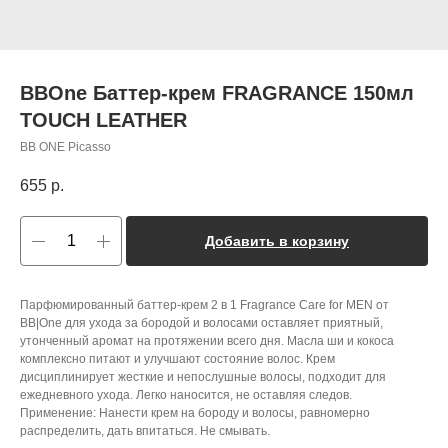
BBOne Баттер-крем FRAGRANCE 150мл
TOUCH LEATHER
BB ONE Picasso
655
р.
Добавить в корзину
Парфюмированный баттер-крем 2 в 1 Fragrance Care for МЕN от
BB|One для ухода за бородой и волосами оставляет приятный,
утонченный аромат на протяжении всего дня. Масла ши и кокоса
комплексно питают и улучшают состояние волос. Крем
дисциплинирует жесткие и непослушные волосы, подходит для
ежедневного ухода. Легко наносится, не оставляя следов.
Применение: Нанести крем на бороду и волосы, равномерно
распределить, дать впитаться. Не смывать.