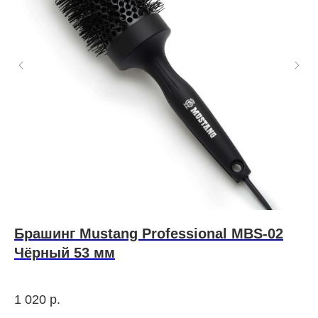
Брашинг Mustang Professional MBS-02
M
Чёрный 53 мм
1
Нож
про
1 020
р.
65