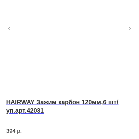
HAIRWAY Зажим карбон 120мм,6 шт/
Q
уп.арт.42031
т
394
р.
2 