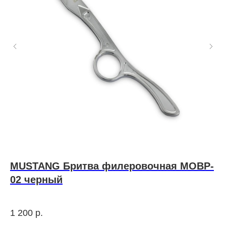
MUSTANG Бритва филеровочная MOBP-
Т
02 черный
B
I
1 200
р.
2 