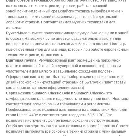
Виды срезов и техника:
Особо острая заточка позволяет выполнять
все основные техники стрижки, тушевки, работа с краевой
зоной,пойнтинг,точечный срез,слайсинг,техника выкройки.А узкие и
тоненькие кончики лезвий незаменимы для точной и детальной
доработки стрижки. Подходит как для мужских техник,так и для
женских.
Ручка:
Модель имеет полуэргономичную ручку с 2мя кольцами в одной
плоскости.На верхней ручке имеется разделительный выступ для
пальцев, а на нижнем кольце выемка для большого пальца. Ножницы
имеют съёмный упор для мизинца, который при работе европейскими
техниками стрижки, можно снять.
Винтовая группа:
Регулировочный винт размещен на прижимной
планке с пошаговой точной регулировкой и оснащен тефлоновым
уплотнителем для мягкого и стабильного схождения полотен.
Оформление винта может быть на выбор: в виде классического или
дизайнерского - с инкрустацией стразами от Swarovski (*цвет стразы
согласовывается после оформления заказа)
Серия ножниц
Suntachi Classic Gold и Suntachi Classic
– это
комфорт,высокое качество и надежность по доступной цене! Ножницы
соответствуют всем основным требованиям и регламентам.
Профессиональные ножницы изготовлены из специальной Японской
стали Hitachi 440А и соответствуют твердости 58,6 HRC. Это
позволяет инструменту долгое время сохранять остроту лезвия.
Особо острая зеркальная заточка ножницы с формой полотна Convex
позволяет выполнять все основные техники стрижки с минимальным