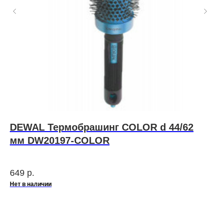
DEWAL Термобрашинг COLOR d 44/62
Y
мм DW20197-COLOR
м
ом.
649
р.
1 
Нет в наличии