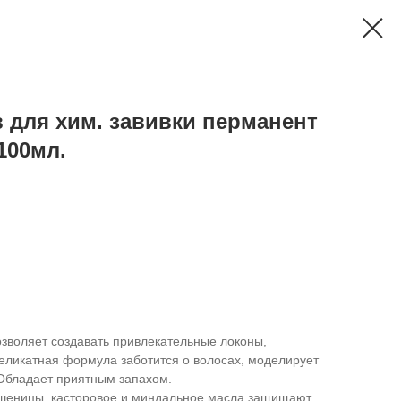
 для хим. завивки перманент
100мл.
озволяет создавать привлекательные локоны,
Деликатная формула заботится о волосах, моделирует
 Обладает приятным запахом.
пшеницы, касторовое и миндальное масла защищают