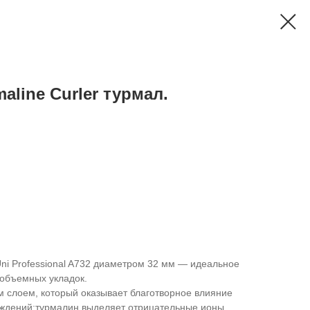
aline Curler турмал.
ni Professional A732 диаметром 32 мм — идеальное
 объемных укладок.
 слоем, который оказывает благотворное влияние
реждений:турмалин выделяет отрицательные ионы