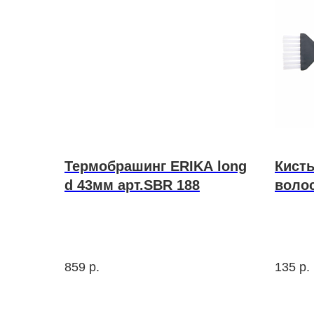
Термобрашинг ERIKA long
Кист
d 43мм арт.SBR 188
воло
black
859
р.
135
р.