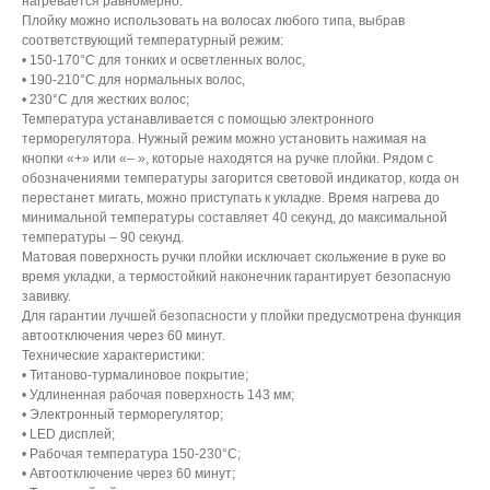
нагревается равномерно.
Плойку можно использовать на волосах любого типа, выбрав
соответствующий температурный режим:
• 150-170°C для тонких и осветленных волос,
• 190-210°C для нормальных волос,
• 230°C для жестких волос;
Температура устанавливается с помощью электронного
терморегулятора. Нужный режим можно установить нажимая на
кнопки «+» или «– », которые находятся на ручке плойки. Рядом с
обозначениями температуры загорится световой индикатор, когда он
перестанет мигать, можно приступать к укладке. Время нагрева до
минимальной температуры составляет 40 секунд, до максимальной
температуры – 90 секунд.
Матовая поверхность ручки плойки исключает скольжение в руке во
время укладки, а термостойкий наконечник гарантирует безопасную
завивку.
Для гарантии лучшей безопасности у плойки предусмотрена функция
автоотключения через 60 минут.
Технические характеристики:
• Титаново-турмалиновое покрытие;
• Удлиненная рабочая поверхность 143 мм;
• Электронный терморегулятор;
• LED дисплей;
• Рабочая температура 150-230°С;
• Автоотключение через 60 минут;