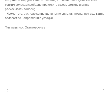
и короткой твёрдой свиной щетины, что позволяет даже жёстким
тонким волосам свободно проходить сквозь щетину и мягко
расчёсывать волосы;
- Кроме того, расположение щетины по спирали позволяет скользить
волосам по направлению укладки.
Тип машинки: Окантовочные