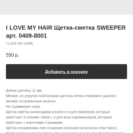
I LOVE MY HAIR Щетка-сметка SWEEPER
арт. 0409-8001
I LOVE MY HAIR
550
р.
Добавить в корзину
Длина щетины 11 мм
Мягкая, но упругая нейлоновая щетина легко и бережно удаляет
мелкие остриженные волосы.
Не травмирует кожу.
Щетка-смётка необходима в работе и для барберов, которые
работают в технике «fade», и для всех парикмахеров, которые
работают с короткими стрижками.
Щётка незаменима при создании рисунков на волосах (hair tatoo).