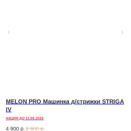
MELON PRO Машинка д/стрижки STRIGA
Н
IV
Z
АКЦИЯ ДО 31.08.2026
4 900
р.
8 900
р.
7 