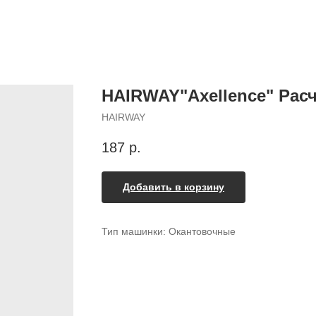
HAIRWAY"Axellence" Расче
HAIRWAY
187
р.
Добавить в корзину
Тип машинки: Окантовочные