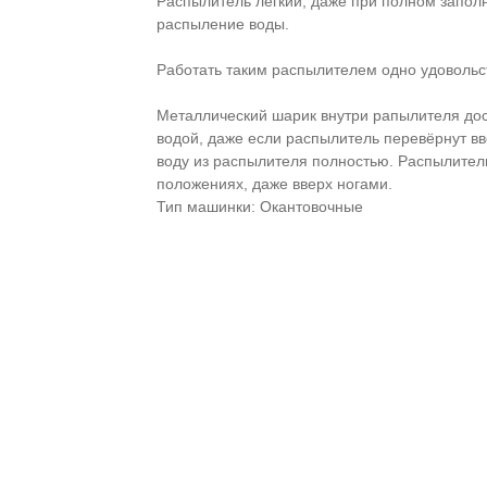
Распылитель лёгкий, даже при полном заполн
распыление воды.
Работать таким распылителем одно удовольст
Металлический шарик внутри рапылителя дос
водой, даже если распылитель перевёрнут вв
воду из распылителя полностью. Распылител
положениях, даже вверх ногами.
Тип машинки: Окантовочные