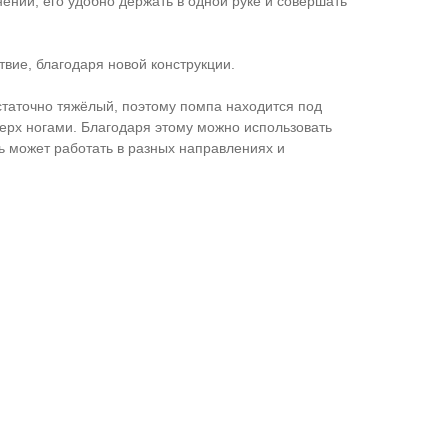
ении, его удобно держать в одной руке и совершать
вие, благодаря новой конструкции.
таточно тяжёлый, поэтому помпа находится под
ерх ногами. Благодаря этому можно использовать
ь может работать в разных направлениях и