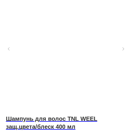
Шампунь для волос TNL WEEL
N
защ.цвета/блеск 400 мл
Л