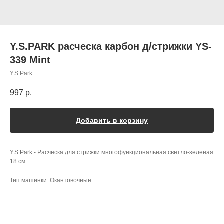
Y.S.PARK расческа карбон д/стрижки YS-
339 Mint
Y.S.Park
997
р.
Добавить в корзину
Y.S Park - Расческа для стрижки многофункциональная светло-зеленая
18 см.
Тип машинки: Окантовочные