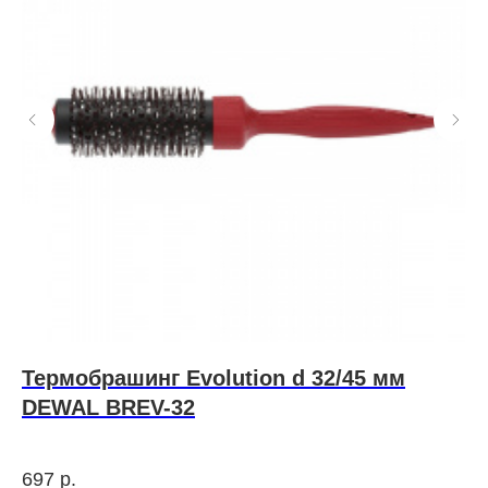
Термобрашинг Evolution d 32/45 мм
E
DEWAL BREV-32
у
м
Лин
сух
п
697
р.
1 