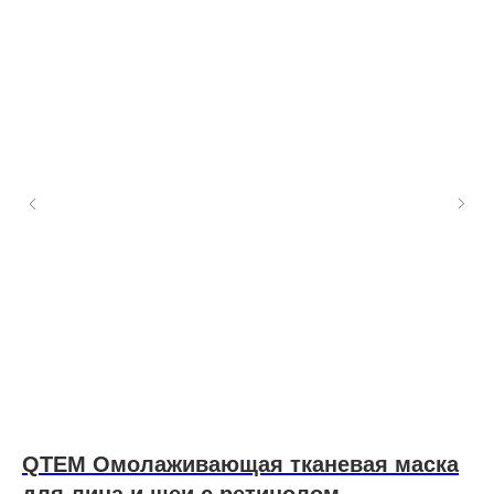
QTEM Омолаживающая тканевая маска
Н