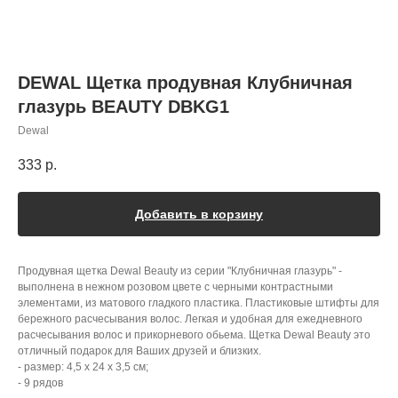
DEWAL Щетка продувная Клубничная
глазурь BEAUTY DBKG1
Dewal
333
р.
Добавить в корзину
Продувная щетка Dewal Beauty из серии "Клубничная глазурь" -
выполнена в нежном розовом цвете с черными контрастными
элементами, из матового гладкого пластика. Пластиковые штифты для
бережного расчесывания волос. Легкая и удобная для ежедневного
расчесывания волос и прикорневого обьема. Щетка Dewal Beauty это
отличный подарок для Ваших друзей и близких.
- размер: 4,5 х 24 х 3,5 см;
- 9 рядов