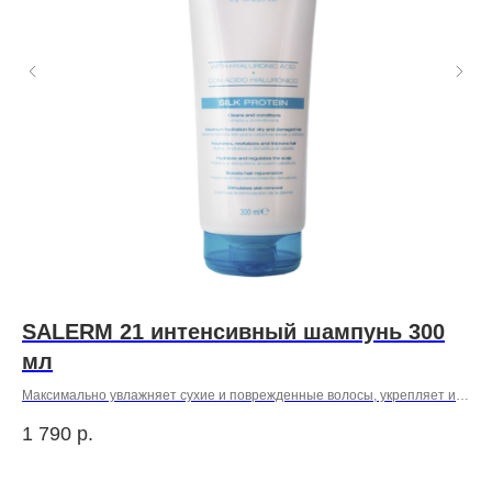
м
SALERM 21 интенсивный шампунь 300
Т
мл
к
Максимально увлажняет сухие и поврежденные волосы, укрепляет их
структуру, придает волосам плотность и блеск.
1 790
р.
74