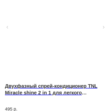
Двухфазный спрей-кондиционер TNL
h
Miracle shine 2 in 1 для легкого
д
расчесывания и блеска 250 мл
Кок
мм.
495
р.
22
Изг