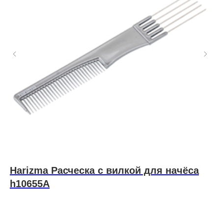
Harizma Расческа с вилкой для начёса
S
h10655A
Лак
пиг
пре
выс