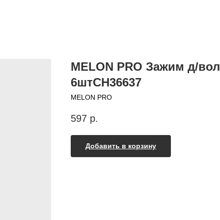
MELON PRO Зажим д/воло
6штCH36637
MELON PRO
597
р.
Добавить в корзину