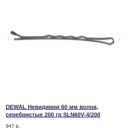
DEWAL Невидимки 60 мм волна,
Y
серебристые 200 гр SLN60V-4/200
м
(1
947
р.
1 