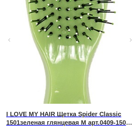
I LOVE MY HAIR Щетка Spider Classic
S
1501зеленая глянцевая M арт.0409-1501-
Лак
пиг
10
пре