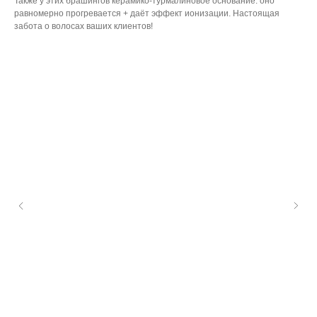
Также у этих брашингов керамико-турмалиновое основание: оно
равномерно прогревается + даёт эффект ионизации. Настоящая
забота о волосах ваших клиентов!