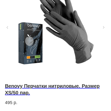
ые
Benovy Перчатки нитриловые. Размер
Щ
XS/50 пар.
B
495
р.
48