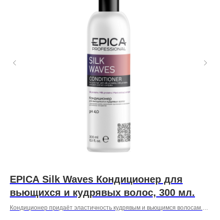
EPICA Silk Waves Кондиционер для
Ч
вьющихся и кудрявых волос, 300 мл.
0
Кондиционер придаёт эластичность кудрявым и вьющимся волосам.
Облегчает расчесывание, смягчает, разглаживает и устраняет